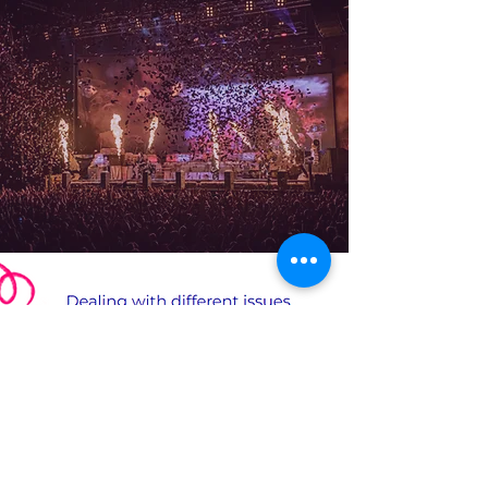
Yormind
&amp; Chat
Chit Podcast
Sito web e podcast