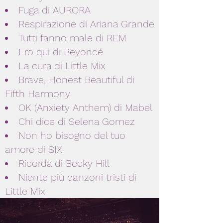
Fuga di AURORA
Respirazione di Ariana Grande
Tutti fanno male di REM
Ero qui di Beyoncé
La cura di Little Mix
Brave, Honest Beautiful di
Fifth Harmony
OK (Anxiety Anthem) di Mabel
Chi dice di Selena Gomez
Non ho bisogno del tuo
amore di SIX
Ricorda di Becky Hill
Niente più canzoni tristi di
Little Mix