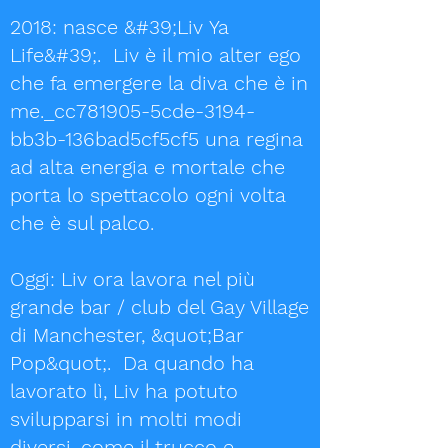
2018: nasce &#39;Liv Ya
Life&#39;. Liv è il mio alter ego
che fa emergere la diva che è in
me._cc781905-5cde-3194-
bb3b-136bad5cf5cf5 una regina
ad alta energia e mortale che
porta lo spettacolo ogni volta
che è sul palco.
Oggi: Liv ora lavora nel più
grande bar / club del Gay Village
di Manchester, &quot;Bar
Pop&quot;. Da quando ha
lavorato lì, Liv ha potuto
svilupparsi in molti modi
diversi, come il trucco e