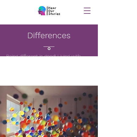
Differences
Being different is good! Living with
different hair and different blood. We
all have different faces and religions,
races and favourite animals; lions,
dogs and even pigeons. My features
shouldn’t define me, or give me a title
and underline me. Flying like a bird in
the sky, I feel free and that is no lie!
Your differences make you, YOU. We