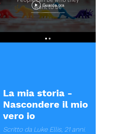
Guarda ora
La mia storia -
Nascondere il mio
vero io
Scritto da Luke Ellis, 21 anni.