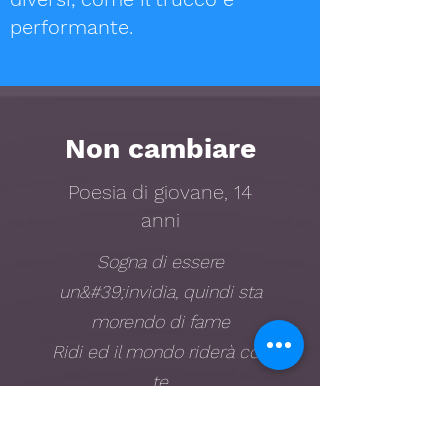
performante.
Non cambiare
Poesia di giovane, 14
anni
Sogna di essere
un&#39;invidia, quindi sta
morendo di fame
Ridi ed il mondo riderà con
te
Piangi e piangi da solo
Perché la triste vecchia