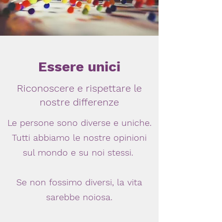
can’t help our differences and that is
the truth. Different colour, different
textures I shouldn’t have to be
lectured. I’m amazing, I’m gorgeous,
Essere unici
So saying good things about yourself
Riconoscere e rispettare le
deserves a praising.
nostre differenze
Le persone sono diverse e uniche.
Kaylor S
Tutti abbiamo le nostre opinioni
sul mondo e su noi stessi.
Se non fossimo diversi, la vita
sarebbe noiosa.