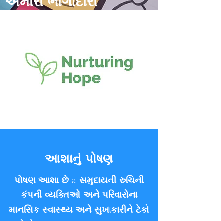
અમારા ભાગીદારો
આશાનું પોષણ
પોષણ આશા છે a સમુદાયની રુચિની
કંપની વ્યક્તિઓ અને પરિવારોના
માનસિક સ્વાસ્થ્ય અને સુખાકારીને ટેકો