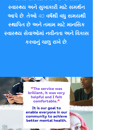
સ્વાસ્થ્ય અને સુખાકારી માટે સમર્થન
આપે છે. તેઓ 40 વર્ષથી વધુ સમયથી
સ્થાપિત છે અને તમામ માટે માનસિક
સ્વાસ્થ્ય સેવાઓમાં નવીનતા અને વિકાસ
કરવાનું ચાલુ રાખે છે.