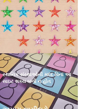
સ્થાનિક સંસ્થાઓની મદદ વિના આ
સાઇટ શક્ય બની ન હોત.