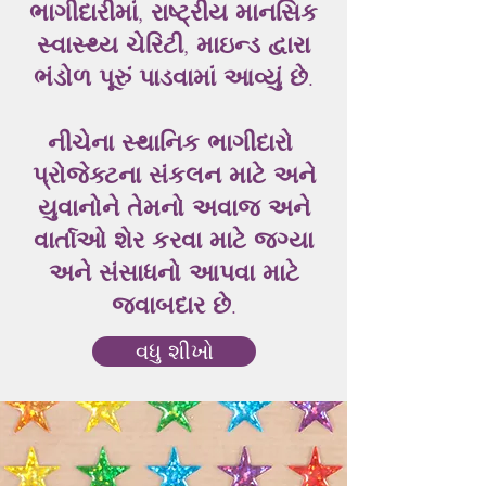
ભાગીદારીમાં, રાષ્ટ્રીય માનસિક
સ્વાસ્થ્ય ચેરિટી, માઇન્ડ દ્વારા
ભંડોળ પૂરું પાડવામાં આવ્યું છે.
નીચેના સ્થાનિક ભાગીદારો
પ્રોજેક્ટના સંકલન માટે અને
યુવાનોને તેમનો અવાજ અને
વાર્તાઓ શેર કરવા માટે જગ્યા
અને સંસાધનો આપવા માટે
જવાબદાર છે.
વધુ શીખો