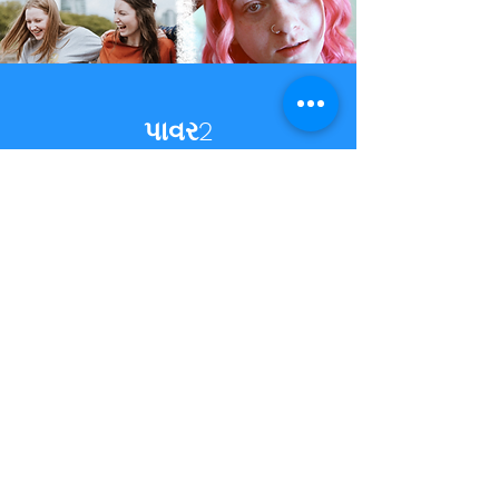
પાવર2
Power2 is a યુવા વિકાસ ચેરિટી that
યુવાનોને પરસ્પર સંબંધો દ્વારા તેમની
શક્તિને મુક્ત કરીને તેમની સંપૂર્ણ ક્ષમતા
સુધી પહોંચવામાં સહાય કરે છે.
&quot;સમાજ માટે અપૂર્ણ સંભાવનાથી
મોટી કોઈ કિંમત નથી&quot;