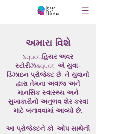
અમારા વિશે
&quot;હિયર અવર
સ્ટોરીઝ&quot; એ યુવા-
ડિઝાઇન પ્રોજેક્ટ છે. તે યુવાનો
દ્વારા તેમના અવાજ અને
માનસિક સ્વાસ્થ્ય અને
સુખાકારીનો અનુભવ શેર કરવા
માટે બનાવવામાં આવ્યો છે.
આ પ્રોજેક્ટને કો-ઓપ સાથેની