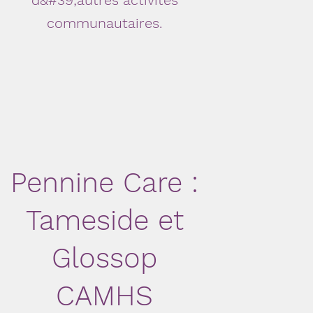
d&#39;autres activités
communautaires.
Pennine Care :
Tameside et
Glossop
CAMHS