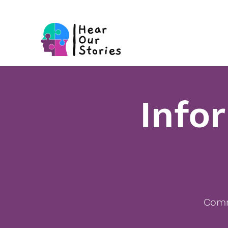
Info
Comm