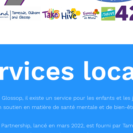
rvices loc
lossop, il existe un service pour les enfants et les
n soutien en matière de santé mentale et de bien-êtr
artnership, lancé en mars 2022, est fourni par Ta