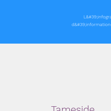
L&#39;infogr
d&#39;informations 
Tameside,