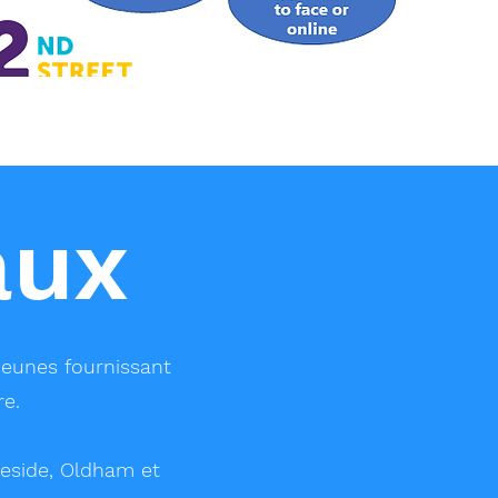
aux
 jeunes fournissant
e.
meside, Oldham et