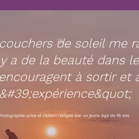
couchers de soleil me r
 y a de la beauté dans 
ncouragent à sortir et à
l&#39;expérience&quot;
hotographie prise et citation rédigée par un jeune âgé de 16 ans