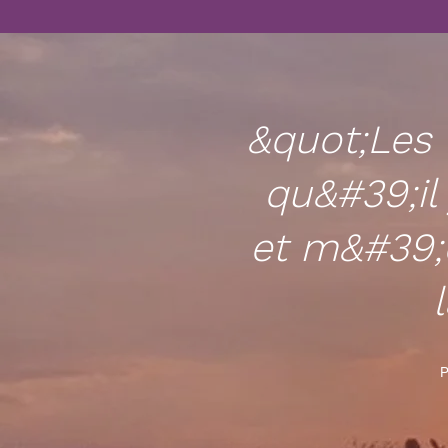
&quot;Les 
qu&#39;il
et m&#39;e
P