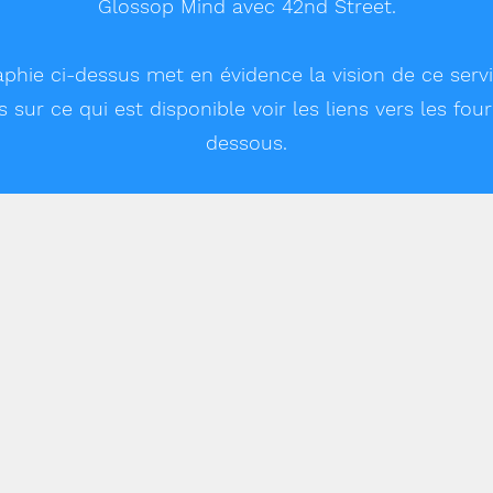
Glossop Mind avec 42nd Street.
aphie ci-dessus met en évidence la vision de ce servi
sur ce qui est disponible voir les liens vers les fou
dessous.