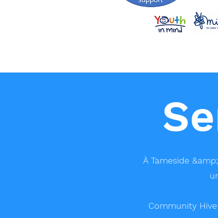
Se
À Tameside &amp; G
u
Community Hive P