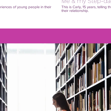
Me & my Step-da
iences of young people in their
This is Carly, 15 years, tellin
their relationship.