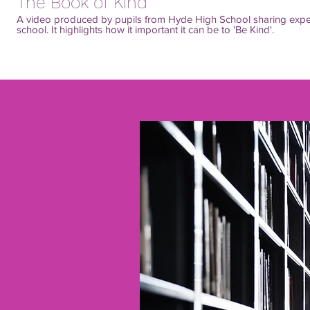
The Book of Kind
A video produced by pupils from Hyde High School sharing exper
school. It highlights how it important it can be to 'Be Kind'.