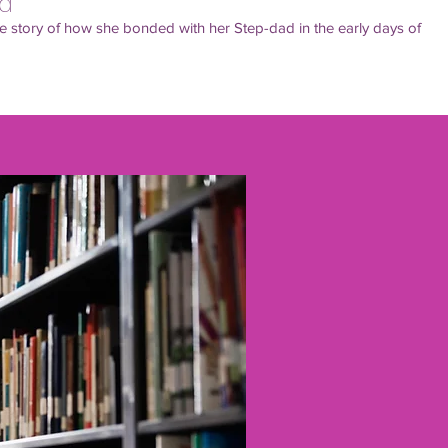
d
g the story of how she bonded with her Step-dad in the early days of